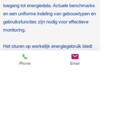
toegang tot energiedata. Actuele benchmarks
en een uniforme indeling van gebouwtypen en
gebruiksfuncties zijn nodig voor effectieve
monitoring.
Het sturen op werkelijk energiegebruik biedt
nauwkeurige inzichten en praktische
voordelen voor verduurzaming. Er zijn
Phone
Email
verschillende tools en methoden beschikbaar
om dit energiegebruik te monitoren en te
optimaliseren, wat bijdraagt aan het behalen
van de klimaatdoelen. Samenwerking tussen
huurder en verhuurder, en het naleven van
nieuwe wet- en regelgeving zijn cruciaal voor
succes.
De Dutch Green Building Council (DGBC) is