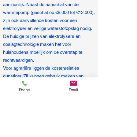
aanzienlijk. Naast de aanschaf van de
warmtepomp (geschat op €8.000 tot €12.000),
zijn ook aanvullende kosten voor een
elektrolyser en veilige waterstofopslag nodig.
De huidige prijzen van elektrolysers en
opslagtechnologie maken het voor
huishoudens moeilijk om de overstap te
rechtvaardigen.
Voor agrariërs liggen de kostenrelaties
gunstiger. Zij kunnen gebruik maken van
bestaande infrastructuur, zoals oude LPG-
Phone
Email
tanks voor waterstofopslag, en hebben vaak
al zonnepanelen om overtollige stroom om te
zetten in waterstof. Dit maakt de technologie
vooral aantrekkelijk voor grotere
energiegebruikers in de agrarische sector.
Voor de lange termijn biedt de warmtepomp