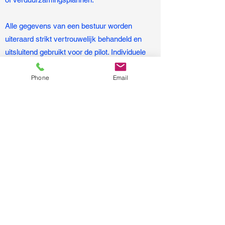
Alle gegevens van een bestuur worden
uiteraard strikt vertrouwelijk behandeld en
uitsluitend gebruikt voor de pilot. Individuele
resultaten worden niet gedeeld zonder
Phone
Email
toestemming, en de verwerking is volledig in
overeenstemming met de Algemene
Verordening Gegevensbescherming (AVG).
Alle resultaten worden met het betrokken
bestuur gedeeld en toegelicht.
EG Delft hoopt dat veel besturen bij wil
dragen aan deze pilot, en staan uiteraard klaar
om vragen te beantwoorden of aanvullende
toelichting te geven.
Wil uw bestuur ook bijdragen, laat het ons dan